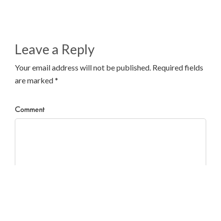
Leave a Reply
Your email address will not be published. Required fields
are marked *
Comment
You may use these
HTML
tags and attributes:
<a href=""