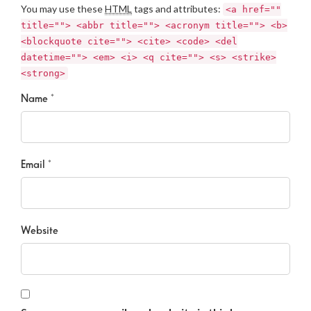
You may use these
HTML
tags and attributes:
<a href=""
title=""> <abbr title=""> <acronym title=""> <b>
<blockquote cite=""> <cite> <code> <del
datetime=""> <em> <i> <q cite=""> <s> <strike>
<strong>
Name *
Email *
Website